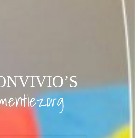
ONVIVIO’S
mentiezorg