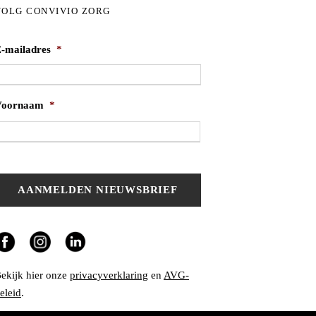
VOLG CONVIVIO ZORG
-mailadres
*
Voornaam
*
V
o
o
r
n
a
a
m
ekijk hier onze
privacyverklaring
en
AVG-
eleid
.