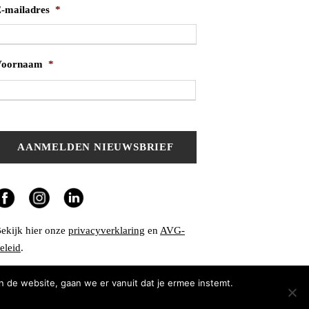
-mailadres
*
Voornaam
*
V
o
o
r
n
a
a
m
ekijk hier onze
privacyverklaring
en
AVG-
eleid
.
n de website, gaan we er vanuit dat je ermee instemt.