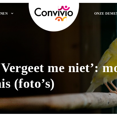
NEN
ONZE DEME
‘Vergeet me niet’: m
s (foto’s)