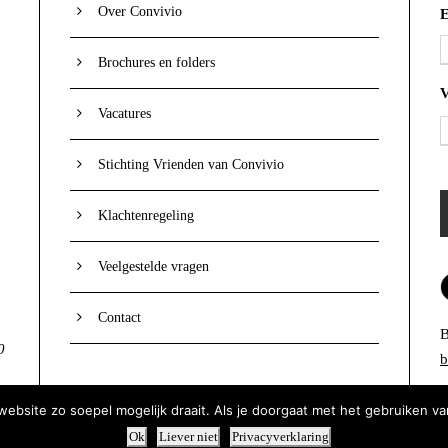
Over Convivio
E
Brochures en folders
Vacatures
Stichting Vrienden van Convivio
Klachtenregeling
Veelgestelde vragen
Contact
B
0
b
bsite zo soepel mogelijk draait. Als je doorgaat met het gebruiken va
Ok
Liever niet
Privacyverklaring
CONVIVIO ZORG |
WEBSITE DOOR INDICIA