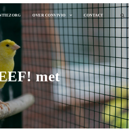
NTIEZORG
OVER CONVIVIO
CONTACT
‘LEEF! met