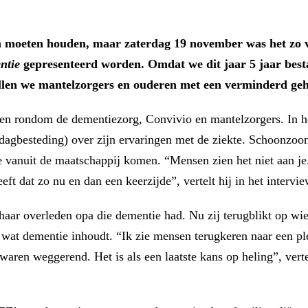
 moeten houden, maar zaterdag 19 november was het zo v
ntie
gepresenteerd worden. Omdat we dit jaar 5 jaar besta
llen we mantelzorgers en ouderen met een verminderd geh
len rondom de dementiezorg, Convivio en mantelzorgers. In he
e dagbesteding) over zijn ervaringen met de ziekte. Schoonzoon
ie vanuit de maatschappij komen. “Mensen zien het niet aan je.
eft dat zo nu en dan een keerzijde”, vertelt hij in het intervie
aar overleden opa die dementie had. Nu zij terugblikt op wie
r wat dementie inhoudt. “Ik zie mensen terugkeren naar een p
aren weggerend. Het is als een laatste kans op heling”, verte