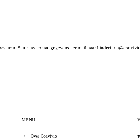
toesturen. Stuur uw contactgegevens per mail naar
l.inderfurth@convivio
MENU
Over Convivio
E