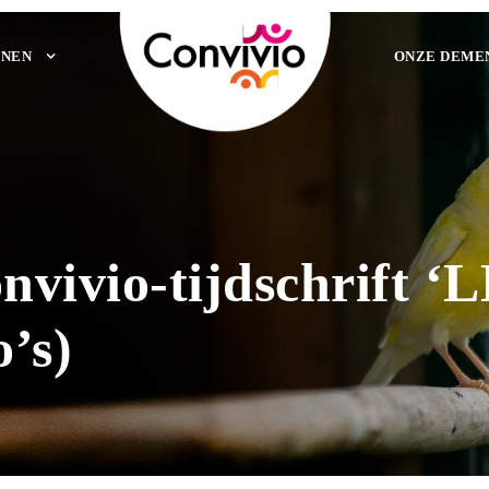
NEN
ONZE DEME
nvivio-tijdschrift 
o’s)