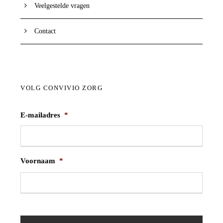
Veelgestelde vragen
Contact
VOLG CONVIVIO ZORG
E-mailadres
*
Voornaam
*
V
o
o
r