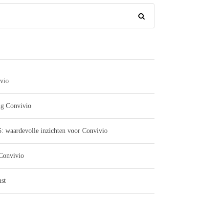
vio
ng Convivio
: waardevolle inzichten voor Convivio
 Convivio
st