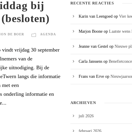
ddag bij
RECENTE REACTIES
(besloten)
Karin van Leengoed
op
Vier ke
Marjon Boone
op
Laatste wens 
ON DE BOER
AGENDA
Jeanne van Gestel
op
Nieuwe pl
 vindt vrijdag 30 september
elnemers van de
Carla Janssens
op
Benefietconce
jke uitnodiging. Bij de
Twern langs die informatie
Frans van Erve
op
Nieuwjaarson
n met een
 onderling informatie en
e...
ARCHIEVEN
juli 2026
februari 2026