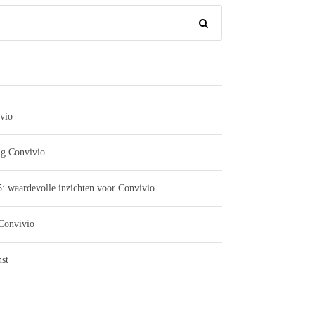
vio
ng Convivio
: waardevolle inzichten voor Convivio
 Convivio
st