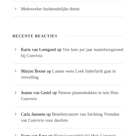
Medewerker huishoudelijke dienst
RECENTE REACTIES
Karin van Leengoed
op
Vier keer per jaar mantelzorgavond
bij Convivio
Marjon Boone
op
Laatste wens Loek Inderfurth gaat in
vervulling
Jeanne van Gestel
op
Nieuwe plantenbakken in tuin Huis
Convivio
Carla Janssens
op
Benefietconcert van Stichting Vrienden
van Convivio voor duofiets
Frans van Erve
op
Nieuwjaarsontbijt bij Huis Convivio