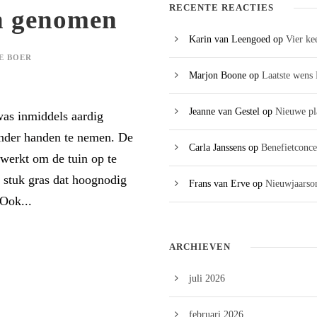
RECENTE REACTIES
n genomen
Karin van Leengoed
op
Vier ke
E BOER
Marjon Boone
op
Laatste wens 
Jeanne van Gestel
op
Nieuwe pl
was inmiddels aardig
nder handen te nemen. De
Carla Janssens
op
Benefietconce
erkt om de tuin op te
 stuk gras dat hoognodig
Frans van Erve
op
Nieuwjaarson
Ook...
ARCHIEVEN
juli 2026
februari 2026