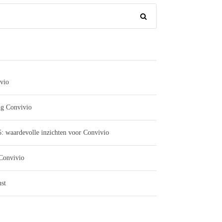
vio
ng Convivio
: waardevolle inzichten voor Convivio
 Convivio
st