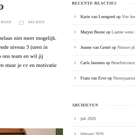
o
RECENTE REACTIES
Karin van Leengoed
op
Vier ke
 BOER
ARCHIEF
Marjon Boone
op
Laatste wens 
 helaas niet meer mogelijk.
nde niveau 3 (uren in
Jeanne van Gestel
op
Nieuwe pl
 ons team en wil jij
Carla Janssens
op
Benefietconce
 stuur je cv en motivatie
Frans van Erve
op
Nieuwjaarson
ARCHIEVEN
juli 2026
februari 2026