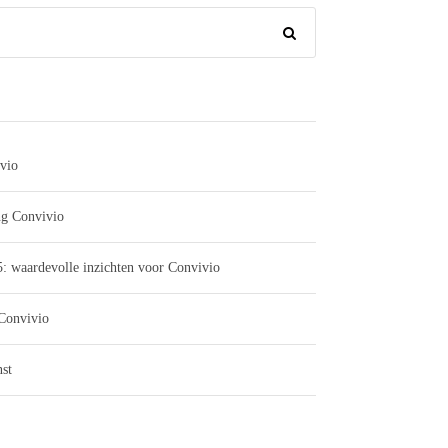
vio
ng Convivio
: waardevolle inzichten voor Convivio
 Convivio
st